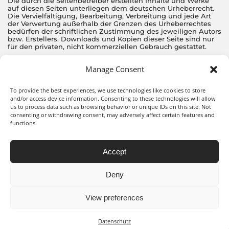
Die durch die Seitenbetreiber erstellten Inhalte und Werke
auf diesen Seiten unterliegen dem deutschen Urheberrecht.
Die Vervielfältigung, Bearbeitung, Verbreitung und jede Art
der Verwertung außerhalb der Grenzen des Urheberrechtes
bedürfen der schriftlichen Zustimmung des jeweiligen Autors
bzw. Erstellers. Downloads und Kopien dieser Seite sind nur
für den privaten, nicht kommerziellen Gebrauch gestattet.
Soweit die Inhalte auf dieser Seite nicht vom Betreiber erstellt
Manage Consent
wurden, werden die Urheberrechte Dritter beachtet.
Insbesondere werden Inhalte Dritter als solche
gekennzeichnet. Sollten Sie trotzdem auf eine
To provide the best experiences, we use technologies like cookies to store
Urheberrechtsverletzung aufmerksam werden, bitten wir um
and/or access device information. Consenting to these technologies will allow
einen entsprechenden Hinweis. Bei Bekanntwerden von
us to process data such as browsing behavior or unique IDs on this site. Not
Rechtsverletzungen werden wir derartige Inhalte umgehend
consenting or withdrawing consent, may adversely affect certain features and
entfernen.
functions.
<< zurück
Accept
Deny
View preferences
webdesign nadya lees
copyright © lena dyan
IMPRESSUM
DATENSCHUTZ
Datenschutz